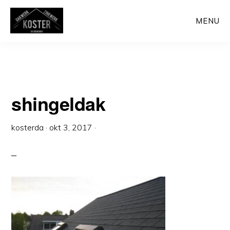
Door
MENU
naar
de
hoofd
inhoud
shingeldak
kosterda
·
okt 3, 2017
·