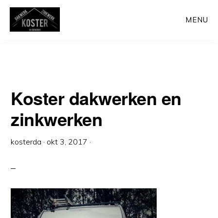
Door
MENU
naar
de
hoofd
inhoud
Koster dakwerken en
zinkwerken
kosterda
·
okt 3, 2017
·